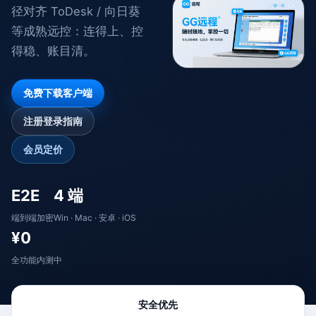
径对齐 ToDesk / 向日葵
等成熟远控：连得上、控
得稳、账目清。
免费下载客户端
注册登录指南
会员定价
E2E
4 端
端到端加密
Win · Mac · 安卓 · iOS
¥0
全功能内测中
安全优先