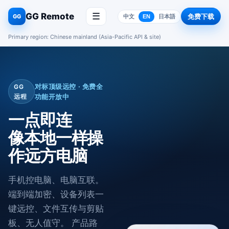
GG Remote
☰
免费下载
GG
中文
EN
日本語
Primary region: Chinese mainland (Asia-Pacific API & site)
对标顶级远控 · 免费全
GG
远程
功能开放中
一点即连
像本地一样操
作远方电脑
手机控电脑、电脑互联。
端到端加密、设备列表一
键远控、文件互传与剪贴
板、无人值守。 产品路