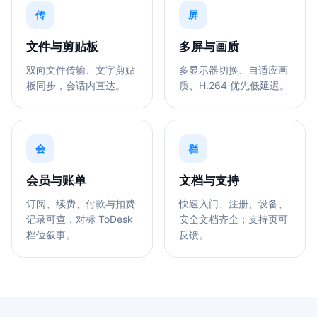
传
屏
文件与剪贴板
多屏与画质
双向文件传输、文字剪贴
多显示器切换、自适应画
板同步，会话内直达。
质、H.264 优先低延迟。
会
档
会员与账单
文档与支持
订阅、续费、付款与扣费
快速入门、注册、设备、
记录可查，对标 ToDesk
安全文档齐全；支持页可
档位叙事。
反馈。