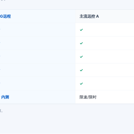
GG远程
主流远控 A
✓
✓
✓
✓
✓
✓
✓
✓
✓
✓
 内测
限速/限时
准。