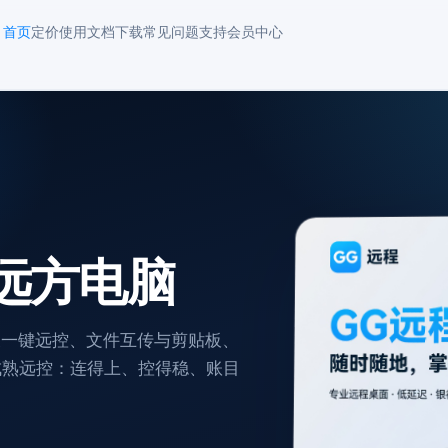
首页
定价
使用文档
下载
常见问题
支持
会员中心
远方电脑
表一键远控、文件互传与剪贴板、
葵等成熟远控：连得上、控得稳、账目