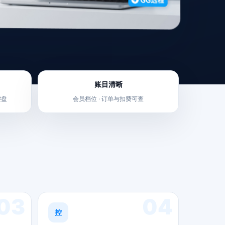
账目清晰
键盘
会员档位 · 订单与扣费可查
03
04
控