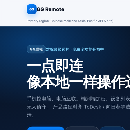
GG Remote
GG
Primary region: Chinese mainland (Asia-Pacific API & site)
对标顶级远控 · 免费全功能开放中
GG远程
一点即连
像本地一样操作
手机控电脑、电脑互联。端到端加密、设备列
无人值守。 产品路径对齐 ToDesk / 向日
清。