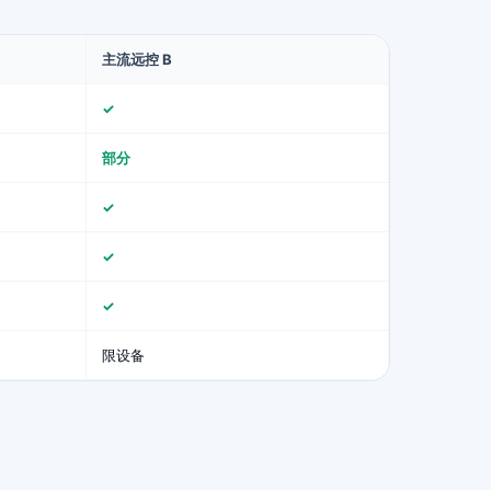
主流远控 B
✓
部分
✓
✓
✓
限设备