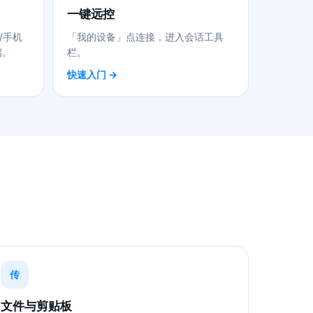
一键远控
/手机
「我的设备」点连接，进入会话工具
启。
栏。
快速入门 →
传
文件与剪贴板