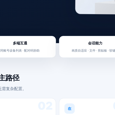
多端互通
会话能力
同账号设备列表 · 配对码协助
画质自适应 · 文件 · 剪贴板 · 软
的主路径
。无需复杂配置。
02
在