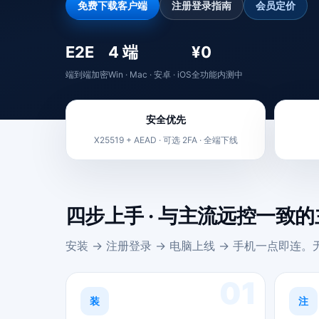
免费下载客户端
注册登录指南
会员定价
E2E
4 端
¥0
端到端加密
Win · Mac · 安卓 · iOS
全功能内测中
安全优先
X25519 + AEAD · 可选 2FA · 全端下线
四步上手 · 与主流远控一致
安装 → 注册登录 → 电脑上线 → 手机一点即连
01
装
注