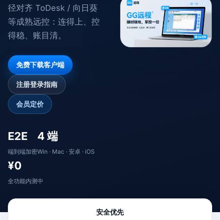
径对齐 ToDesk / 向日葵
等成熟远控：连得上、控
得稳、账目清。
免费下载客户端
注册登录指南
会员定价
E2E
4 端
端到端加密
Win · Mac · 安卓 · iOS
¥0
全功能内测中
安全优先