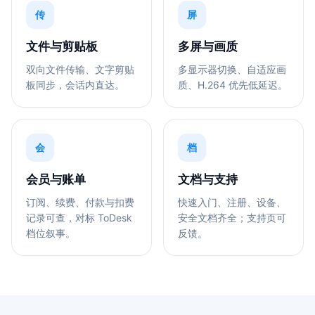
传
屏
文件与剪贴板
多屏与画质
双向文件传输、文字剪贴
多显示器切换、自适应画
板同步，会话内直达。
质、H.264 优先低延迟。
会
档
会员与账单
文档与支持
订阅、续费、付款与扣费
快速入门、注册、设备、
记录可查，对标 ToDesk
安全文档齐全；支持页可
档位叙事。
反馈。