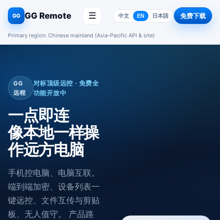
GG Remote
☰
免费下载
GG
中文
EN
日本語
Primary region: Chinese mainland (Asia-Pacific API & site)
对标顶级远控 · 免费全
GG
远程
功能开放中
一点即连
像本地一样操
作远方电脑
手机控电脑、电脑互联。
端到端加密、设备列表一
键远控、文件互传与剪贴
板、无人值守。 产品路