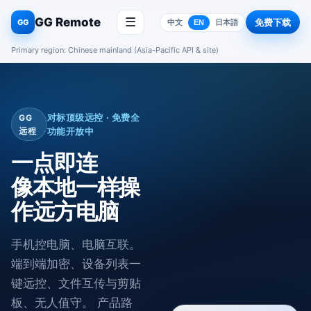
GG Remote
☰
免费下载
GG
中文
EN
日本語
Primary region: Chinese mainland (Asia-Pacific API & site)
对标顶级远控 · 免费全
GG
远程
功能开放中
一点即连
像本地一样操
作远方电脑
手机控电脑、电脑互联。
端到端加密、设备列表一
键远控、文件互传与剪贴
板、无人值守。 产品路