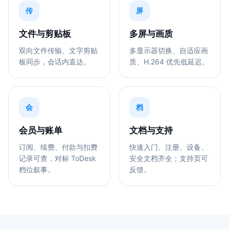
传
屏
文件与剪贴板
多屏与画质
双向文件传输、文字剪贴
多显示器切换、自适应画
板同步，会话内直达。
质、H.264 优先低延迟。
会
档
会员与账单
文档与支持
订阅、续费、付款与扣费
快速入门、注册、设备、
记录可查，对标 ToDesk
安全文档齐全；支持页可
档位叙事。
反馈。