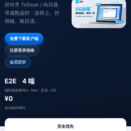
径对齐 ToDesk / 向日葵
等成熟远控：连得上、控
得稳、账目清。
免费下载客户端
注册登录指南
会员定价
E2E
4 端
端到端加密
Win · Mac · 安卓 · iOS
¥0
全功能内测中
安全优先