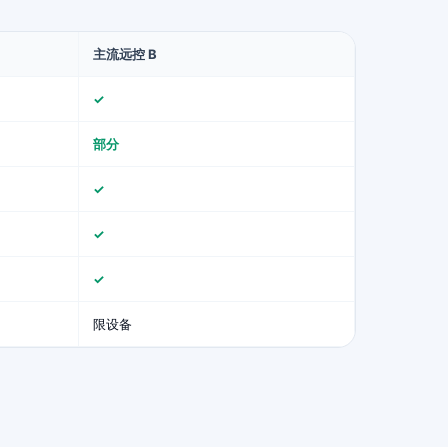
主流远控 B
✓
部分
✓
✓
✓
限设备