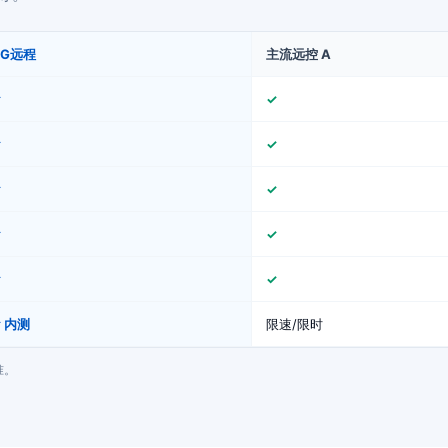
GG远程
主流远控 A
✓
✓
✓
✓
✓
✓
✓
✓
✓
✓
 内测
限速/限时
准。