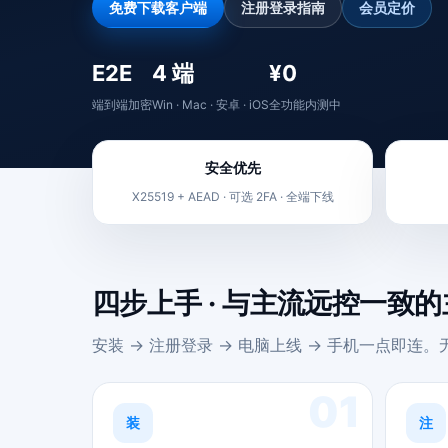
免费下载客户端
注册登录指南
会员定价
E2E
4 端
¥0
端到端加密
Win · Mac · 安卓 · iOS
全功能内测中
安全优先
X25519 + AEAD · 可选 2FA · 全端下线
四步上手 · 与主流远控一致
安装 → 注册登录 → 电脑上线 → 手机一点即连
01
装
注