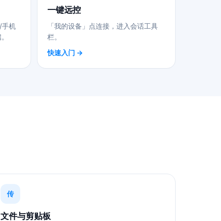
一键远控
/手机
「我的设备」点连接，进入会话工具
启。
栏。
快速入门 →
传
文件与剪贴板