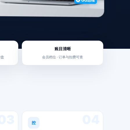
账目清晰
键盘
会员档位 · 订单与扣费可查
03
04
控