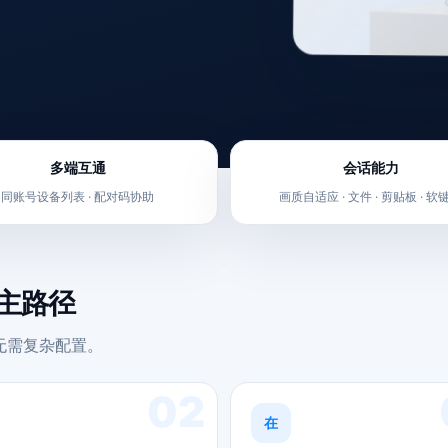
多端互通
会话能力
同账号设备列表 · 配对码协助
画质自适应 · 文件 · 剪贴板 · 软
的主路径
。无需复杂配置。
02
在