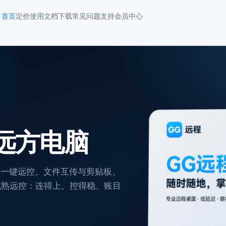
首页
定价
使用文档
下载
常见问题
支持
会员中心
远方电脑
表一键远控、文件互传与剪贴板、
葵等成熟远控：连得上、控得稳、账目