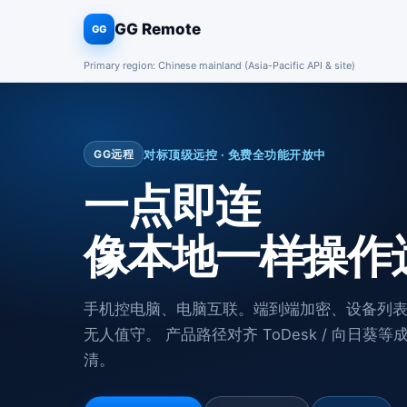
GG Remote
GG
Primary region: Chinese mainland (Asia-Pacific API & site)
对标顶级远控 · 免费全功能开放中
GG远程
一点即连
像本地一样操作
手机控电脑、电脑互联。端到端加密、设备列
无人值守。 产品路径对齐 ToDesk / 向日
清。