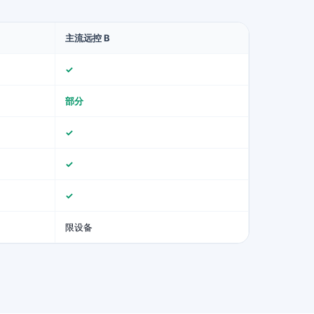
主流远控 B
✓
部分
✓
✓
✓
限设备