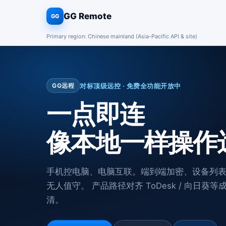
GG Remote
GG
Primary region: Chinese mainland (Asia-Pacific API & site)
对标顶级远控 · 免费全功能开放中
GG远程
一点即连
像本地一样操作
手机控电脑、电脑互联。端到端加密、设备列
无人值守。 产品路径对齐 ToDesk / 向日
清。