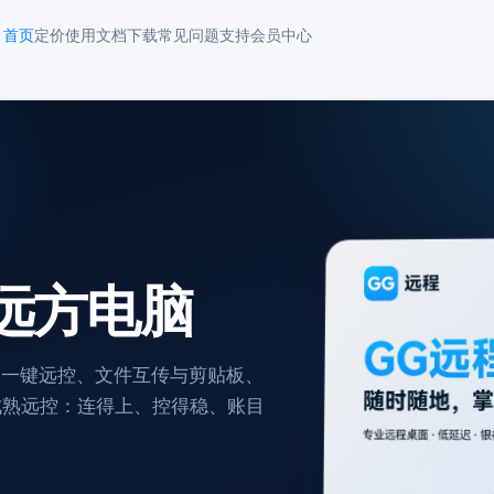
首页
定价
使用文档
下载
常见问题
支持
会员中心
远方电脑
表一键远控、文件互传与剪贴板、
葵等成熟远控：连得上、控得稳、账目