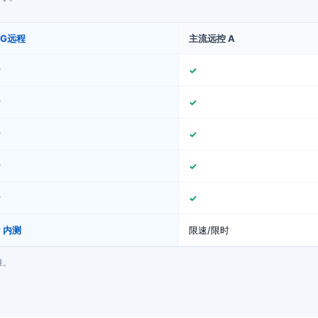
GG远程
主流远控 A
✓
✓
✓
✓
✓
✓
✓
✓
✓
✓
 内测
限速/限时
准。