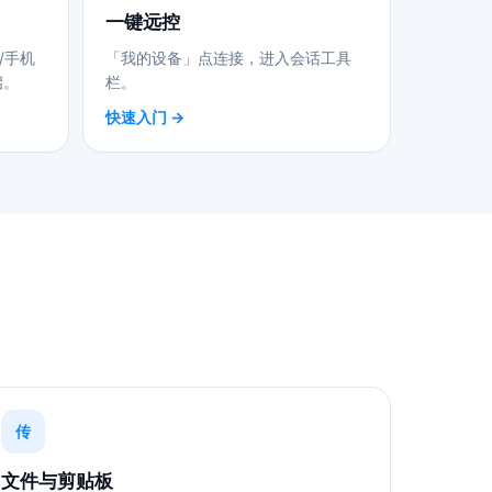
一键远控
/手机
「我的设备」点连接，进入会话工具
启。
栏。
快速入门 →
传
文件与剪贴板