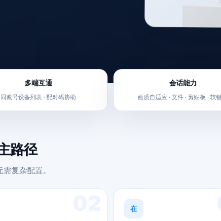
多端互通
会话能力
同账号设备列表 · 配对码协助
画质自适应 · 文件 · 剪贴板 · 软
的主路径
。无需复杂配置。
02
在