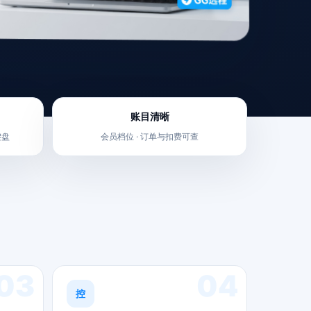
账目清晰
键盘
会员档位 · 订单与扣费可查
03
04
控