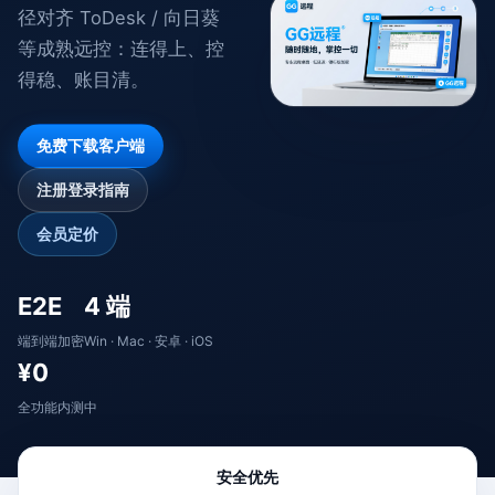
径对齐 ToDesk / 向日葵
等成熟远控：连得上、控
得稳、账目清。
免费下载客户端
注册登录指南
会员定价
E2E
4 端
端到端加密
Win · Mac · 安卓 · iOS
¥0
全功能内测中
安全优先