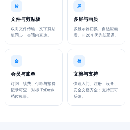
传
屏
文件与剪贴板
多屏与画质
双向文件传输、文字剪贴
多显示器切换、自适应画
板同步，会话内直达。
质、H.264 优先低延迟。
会
档
会员与账单
文档与支持
订阅、续费、付款与扣费
快速入门、注册、设备、
记录可查，对标 ToDesk
安全文档齐全；支持页可
档位叙事。
反馈。