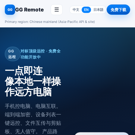
GG Remote
☰
免费下载
GG
中文
EN
日本語
Primary region: Chinese mainland (Asia-Pacific API & site)
对标顶级远控 · 免费全
GG
远程
功能开放中
一点即连
像本地一样操
作远方电脑
手机控电脑、电脑互联。
端到端加密、设备列表一
键远控、文件互传与剪贴
板、无人值守。 产品路