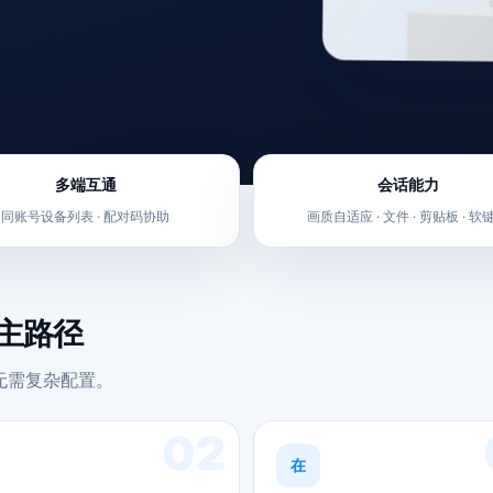
多端互通
会话能力
同账号设备列表 · 配对码协助
画质自适应 · 文件 · 剪贴板 · 软
的主路径
。无需复杂配置。
02
在