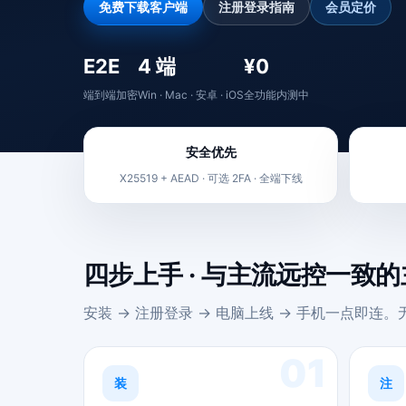
免费下载客户端
注册登录指南
会员定价
E2E
4 端
¥0
端到端加密
Win · Mac · 安卓 · iOS
全功能内测中
安全优先
X25519 + AEAD · 可选 2FA · 全端下线
四步上手 · 与主流远控一致
安装 → 注册登录 → 电脑上线 → 手机一点即连
01
装
注