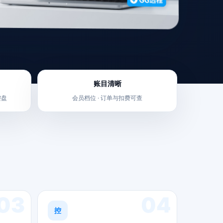
账目清晰
键盘
会员档位 · 订单与扣费可查
03
04
控