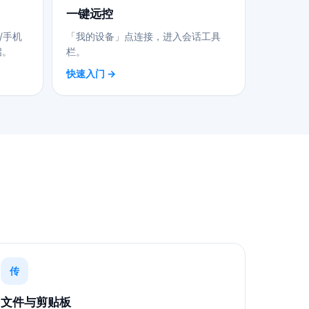
一键远控
/手机
「我的设备」点连接，进入会话工具
启。
栏。
快速入门 →
传
文件与剪贴板