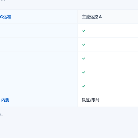
GG远程
主流远控 A
✓
✓
✓
✓
✓
✓
✓
✓
✓
✓
 内测
限速/限时
准。