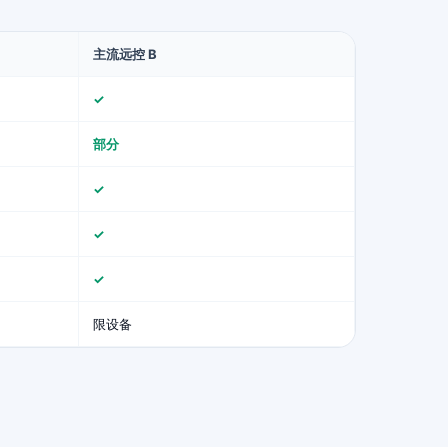
主流远控 B
✓
部分
✓
✓
✓
限设备