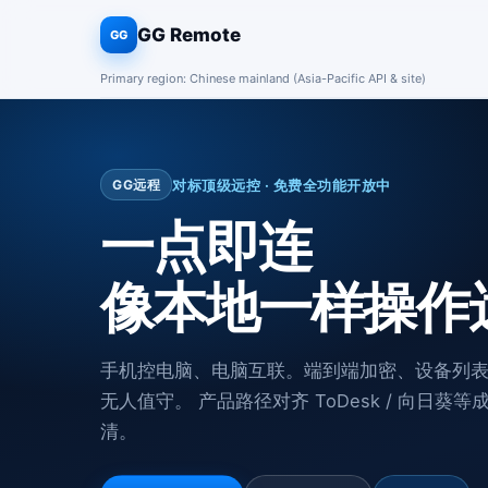
GG Remote
GG
Primary region: Chinese mainland (Asia-Pacific API & site)
对标顶级远控 · 免费全功能开放中
GG远程
一点即连
像本地一样操作
手机控电脑、电脑互联。端到端加密、设备列
无人值守。 产品路径对齐 ToDesk / 向日
清。