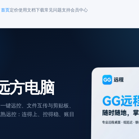
首页
定价
使用文档
下载
常见问题
支持
会员中心
远方电脑
表一键远控、文件互传与剪贴板、
葵等成熟远控：连得上、控得稳、账目