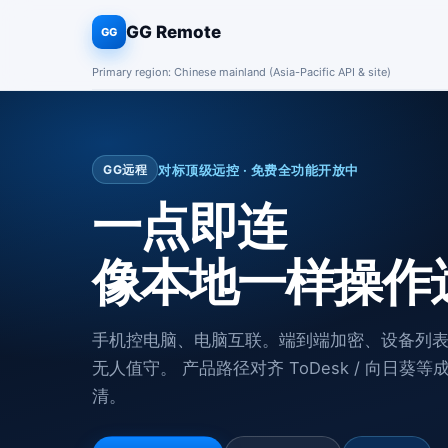
GG Remote
GG
Primary region: Chinese mainland (Asia-Pacific API & site)
对标顶级远控 · 免费全功能开放中
GG远程
一点即连
像本地一样操作
手机控电脑、电脑互联。端到端加密、设备列
无人值守。 产品路径对齐 ToDesk / 向日
清。