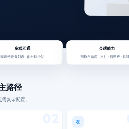
多端互通
会话能力
同账号设备列表 · 配对码协助
画质自适应 · 文件 · 剪贴板 · 软
的主路径
。无需复杂配置。
02
在