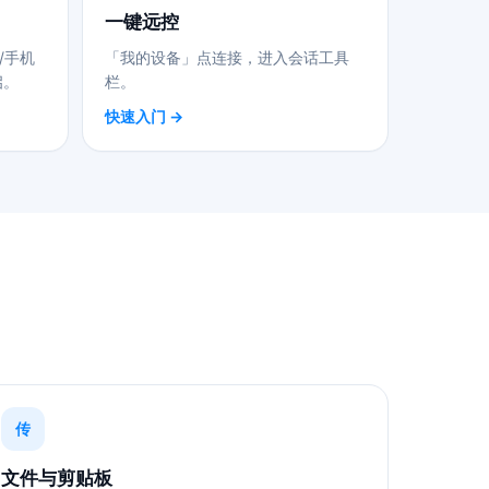
一键远控
/手机
「我的设备」点连接，进入会话工具
启。
栏。
快速入门 →
传
文件与剪贴板