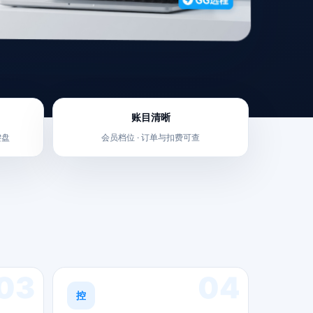
账目清晰
键盘
会员档位 · 订单与扣费可查
03
04
控