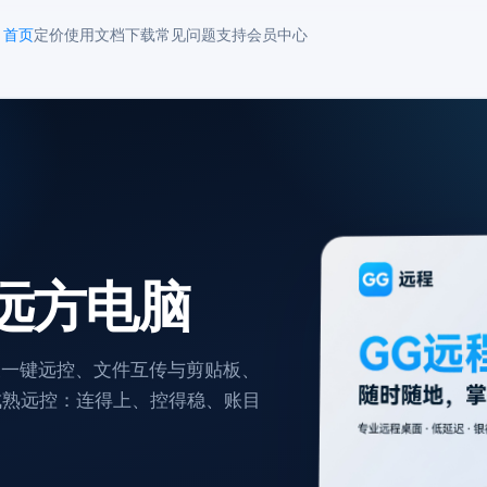
首页
定价
使用文档
下载
常见问题
支持
会员中心
远方电脑
表一键远控、文件互传与剪贴板、
葵等成熟远控：连得上、控得稳、账目