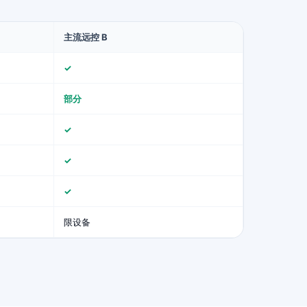
主流远控 B
✓
部分
✓
✓
✓
限设备