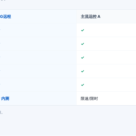
GG远程
主流远控 A
✓
✓
✓
✓
✓
✓
✓
✓
✓
✓
 内测
限速/限时
准。