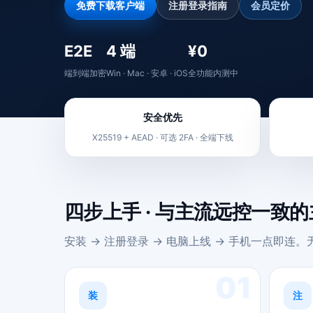
免费下载客户端
注册登录指南
会员定价
E2E
4 端
¥0
端到端加密
Win · Mac · 安卓 · iOS
全功能内测中
安全优先
X25519 + AEAD · 可选 2FA · 全端下线
四步上手 · 与主流远控一致
安装 → 注册登录 → 电脑上线 → 手机一点即连
01
装
注