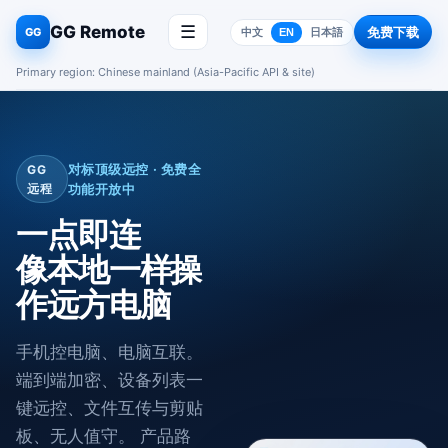
GG Remote
☰
免费下载
GG
中文
EN
日本語
Primary region: Chinese mainland (Asia-Pacific API & site)
对标顶级远控 · 免费全
GG
远程
功能开放中
一点即连
像本地一样操
作远方电脑
手机控电脑、电脑互联。
端到端加密、设备列表一
键远控、文件互传与剪贴
板、无人值守。 产品路