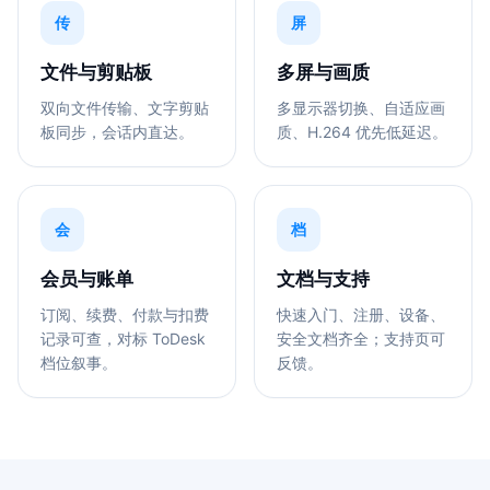
传
屏
文件与剪贴板
多屏与画质
双向文件传输、文字剪贴
多显示器切换、自适应画
板同步，会话内直达。
质、H.264 优先低延迟。
会
档
会员与账单
文档与支持
订阅、续费、付款与扣费
快速入门、注册、设备、
记录可查，对标 ToDesk
安全文档齐全；支持页可
档位叙事。
反馈。