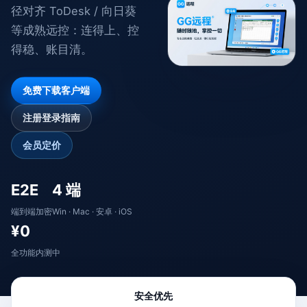
径对齐 ToDesk / 向日葵
等成熟远控：连得上、控
得稳、账目清。
免费下载客户端
注册登录指南
会员定价
E2E
4 端
端到端加密
Win · Mac · 安卓 · iOS
¥0
全功能内测中
安全优先