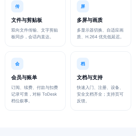
传
屏
文件与剪贴板
多屏与画质
双向文件传输、文字剪贴
多显示器切换、自适应画
板同步，会话内直达。
质、H.264 优先低延迟。
会
档
会员与账单
文档与支持
订阅、续费、付款与扣费
快速入门、注册、设备、
记录可查，对标 ToDesk
安全文档齐全；支持页可
档位叙事。
反馈。