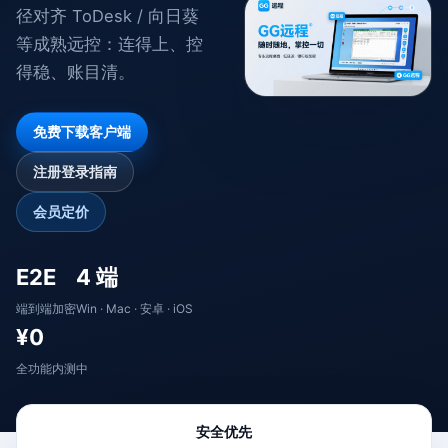
径对齐 ToDesk / 向日葵
等成熟远控：连得上、控
得稳、账目清。
免费下载客户端
注册登录指南
会员定价
E2E
4 端
端到端加密
Win · Mac · 安卓 · iOS
¥0
全功能内测中
安全优先