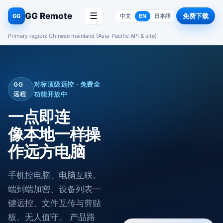
GG Remote
☰
免费下载
GG
中文
EN
日本語
Primary region: Chinese mainland (Asia-Pacific API & site)
对标顶级远控 · 免费全
GG
远程
功能开放中
一点即连
像本地一样操
作远方电脑
手机控电脑、电脑互联。
端到端加密、设备列表一
键远控、文件互传与剪贴
板、无人值守。 产品路