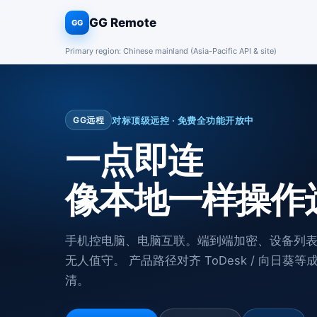
GG Remote
GG
Primary region: Chinese mainland (Asia-Pacific API & site)
对标顶级远控 · 免费全功能开放中
GG远程
一点即连
像本地一样操作
手机控电脑、电脑互联。端到端加密、设备列
无人值守。 产品路径对齐 ToDesk / 向日
清。