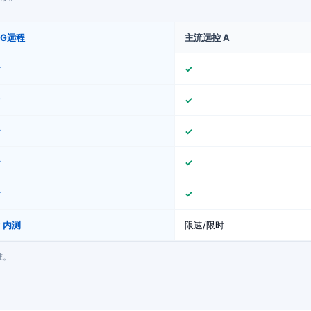
GG远程
主流远控 A
✓
✓
✓
✓
✓
✓
✓
✓
✓
✓
 内测
限速/限时
准。