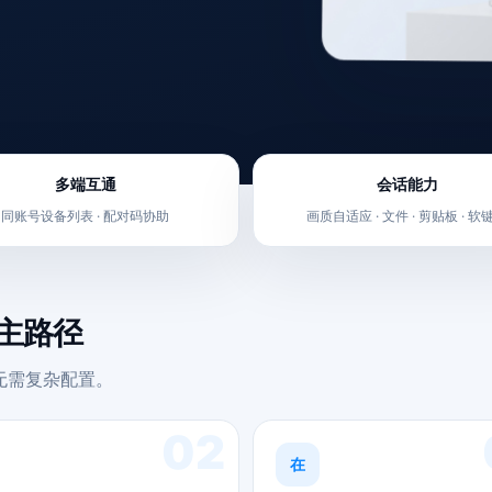
多端互通
会话能力
同账号设备列表 · 配对码协助
画质自适应 · 文件 · 剪贴板 · 软
的主路径
。无需复杂配置。
02
在