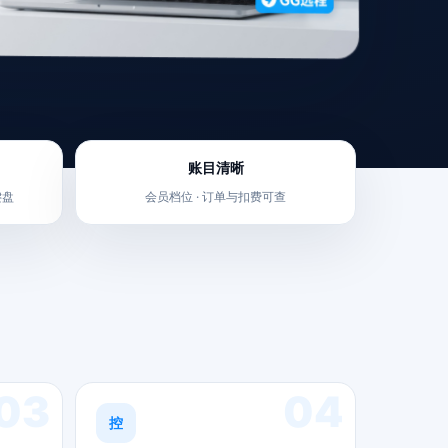
账目清晰
键盘
会员档位 · 订单与扣费可查
03
04
控