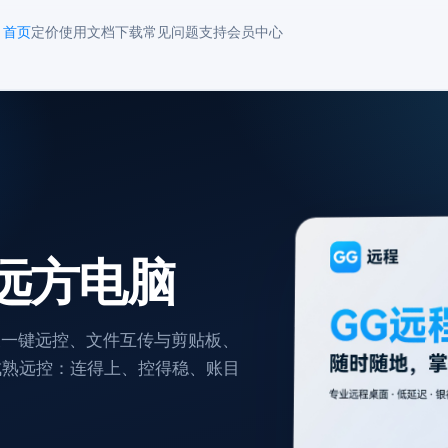
首页
定价
使用文档
下载
常见问题
支持
会员中心
远方电脑
表一键远控、文件互传与剪贴板、
葵等成熟远控：连得上、控得稳、账目