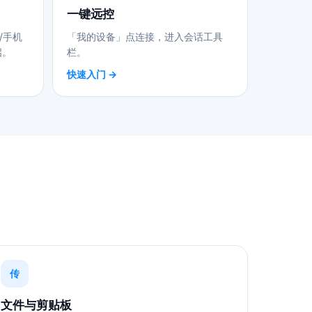
一键远控
/手机
「我的设备」点连接，进入会话工具
启。
栏。
快速入门 →
传
文件与剪贴板