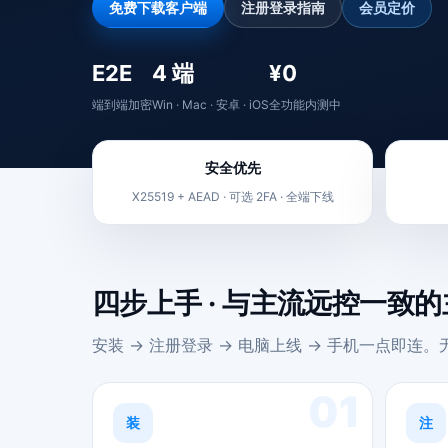
免费下载客户端
注册登录指南
会员定价
E2E
4 端
¥0
端到端加密
Win · Mac · 安卓 · iOS
全功能内测中
安全优先
X25519 + AEAD · 可选 2FA · 全端下线
四步上手 · 与主流远控一致
安装 → 注册登录 → 电脑上线 → 手机一点即连
01
装
注