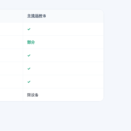
主流远控 B
✓
部分
✓
✓
✓
限设备