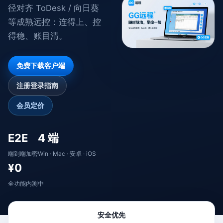
径对齐 ToDesk / 向日葵
等成熟远控：连得上、控
得稳、账目清。
免费下载客户端
注册登录指南
会员定价
E2E
4 端
端到端加密
Win · Mac · 安卓 · iOS
¥0
全功能内测中
安全优先