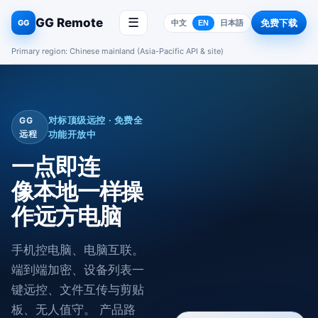
GG Remote
☰
免费下载
GG
中文
EN
日本語
Primary region: Chinese mainland (Asia-Pacific API & site)
对标顶级远控 · 免费全
GG
远程
功能开放中
一点即连
像本地一样操
作远方电脑
手机控电脑、电脑互联。
端到端加密、设备列表一
键远控、文件互传与剪贴
板、无人值守。 产品路