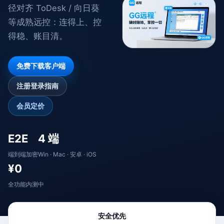
径对齐 ToDesk / 向日葵
等成熟远控：连得上、控
得稳、账目清。
免费下载客户端
注册登录指南
会员定价
E2E
4 端
端到端加密
Win · Mac · 安卓 · iOS
¥0
全功能内测中
安全优先