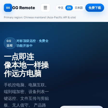
GG Remote
☰
免费下载
GG
中文
EN
日本語
Primary region: Chinese mainland (Asia-Pacific API & site)
对标顶级远控 · 免费全
GG
远程
功能开放中
一点即连
像本地一样操
作远方电脑
手机控电脑、电脑互联。
端到端加密、设备列表一
键远控、文件互传与剪贴
板、无人值守。 产品路