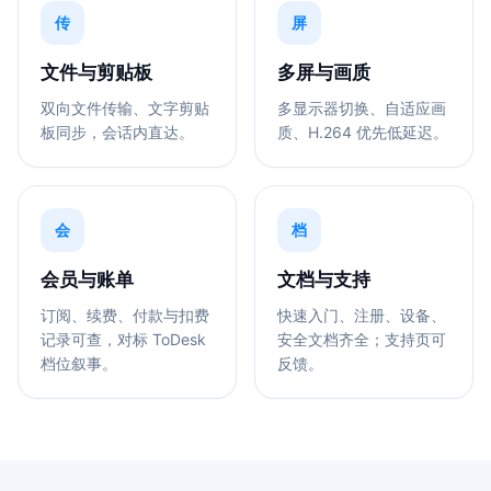
传
屏
文件与剪贴板
多屏与画质
双向文件传输、文字剪贴
多显示器切换、自适应画
板同步，会话内直达。
质、H.264 优先低延迟。
会
档
会员与账单
文档与支持
订阅、续费、付款与扣费
快速入门、注册、设备、
记录可查，对标 ToDesk
安全文档齐全；支持页可
档位叙事。
反馈。