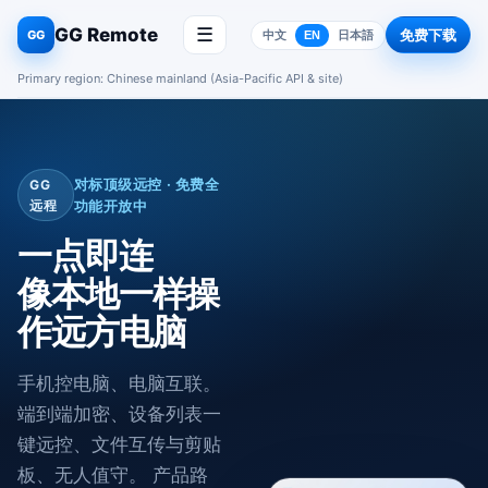
GG Remote
☰
免费下载
GG
中文
EN
日本語
Primary region: Chinese mainland (Asia-Pacific API & site)
对标顶级远控 · 免费全
GG
远程
功能开放中
一点即连
像本地一样操
作远方电脑
手机控电脑、电脑互联。
端到端加密、设备列表一
键远控、文件互传与剪贴
板、无人值守。 产品路