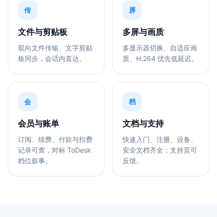
传
屏
文件与剪贴板
多屏与画质
双向文件传输、文字剪贴
多显示器切换、自适应画
板同步，会话内直达。
质、H.264 优先低延迟。
会
档
会员与账单
文档与支持
订阅、续费、付款与扣费
快速入门、注册、设备、
记录可查，对标 ToDesk
安全文档齐全；支持页可
档位叙事。
反馈。