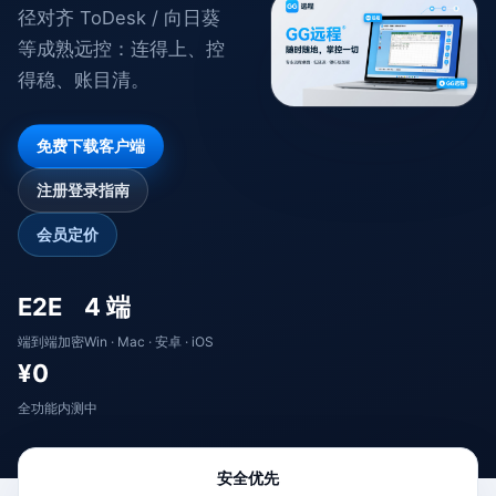
径对齐 ToDesk / 向日葵
等成熟远控：连得上、控
得稳、账目清。
免费下载客户端
注册登录指南
会员定价
E2E
4 端
端到端加密
Win · Mac · 安卓 · iOS
¥0
全功能内测中
安全优先