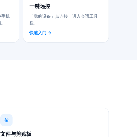
一键远控
/手机
「我的设备」点连接，进入会话工具
启。
栏。
快速入门 →
传
文件与剪贴板