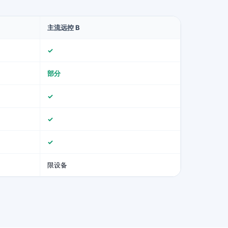
主流远控 B
✓
部分
✓
✓
✓
限设备