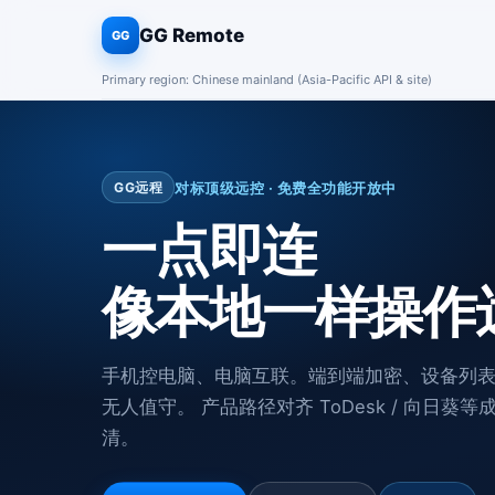
GG Remote
GG
Primary region: Chinese mainland (Asia-Pacific API & site)
对标顶级远控 · 免费全功能开放中
GG远程
一点即连
像本地一样操作
手机控电脑、电脑互联。端到端加密、设备列
无人值守。 产品路径对齐 ToDesk / 向日
清。