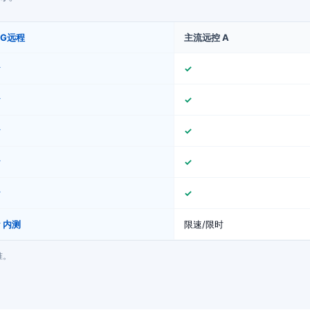
GG远程
主流远控 A
✓
✓
✓
✓
✓
✓
✓
✓
✓
✓
 内测
限速/限时
准。