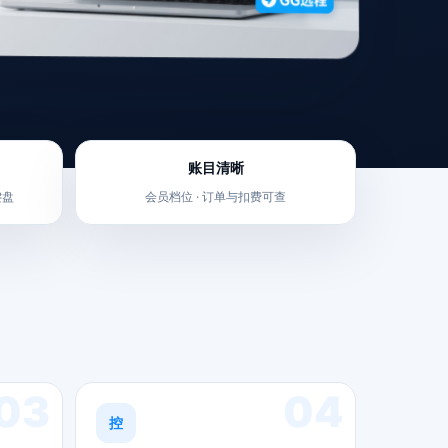
账目清晰
键盘
会员档位 · 订单与扣费可查
03
04
控