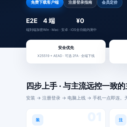
免费下载客户端
注册登录指南
会员定价
E2E
4 端
¥0
端到端加密
Win · Mac · 安卓 · iOS
全功能内测中
安全优先
X25519 + AEAD · 可选 2FA · 全端下线
四步上手 · 与主流远控一致
安装 → 注册登录 → 电脑上线 → 手机一点即连
01
装
注