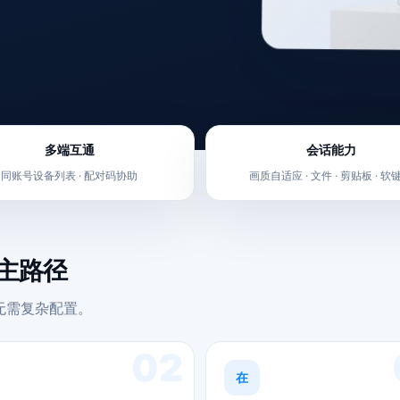
多端互通
会话能力
同账号设备列表 · 配对码协助
画质自适应 · 文件 · 剪贴板 · 软
的主路径
。无需复杂配置。
02
在