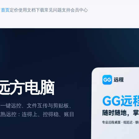
首页
定价
使用文档
下载
常见问题
支持
会员中心
远方电脑
表一键远控、文件互传与剪贴板、
葵等成熟远控：连得上、控得稳、账目