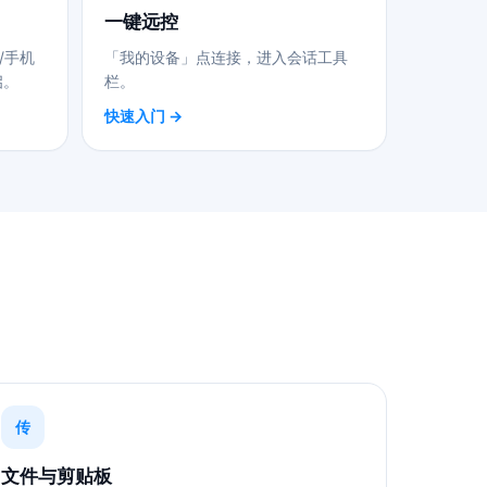
一键远控
/手机
「我的设备」点连接，进入会话工具
启。
栏。
快速入门 →
传
文件与剪贴板