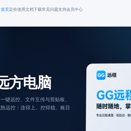
首页
定价
使用文档
下载
常见问题
支持
会员中心
远方电脑
表一键远控、文件互传与剪贴板、
葵等成熟远控：连得上、控得稳、账目