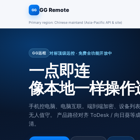
GG Remote
GG
Primary region: Chinese mainland (Asia-Pacific API & site)
对标顶级远控 · 免费全功能开放中
GG远程
一点即连
像本地一样操作
手机控电脑、电脑互联。端到端加密、设备列
无人值守。 产品路径对齐 ToDesk / 向日
清。