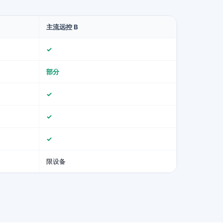
主流远控 B
✓
部分
✓
✓
✓
限设备