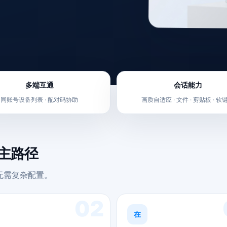
多端互通
会话能力
同账号设备列表 · 配对码协助
画质自适应 · 文件 · 剪贴板 · 软
的主路径
。无需复杂配置。
02
在