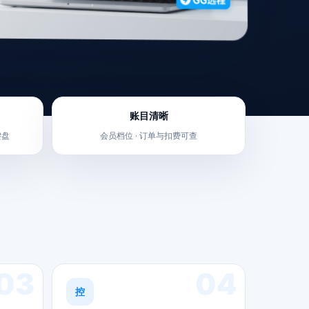
账目清晰
键盘
会员档位 · 订单与扣费可查
03
04
控