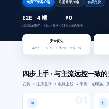
免费下载客户端
注册登录指南
会员定价
E2E
4 端
¥0
端到端加密
Win · Mac · 安卓 · iOS
全功能内测中
安全优先
X25519 + AEAD · 可选 2FA · 全端下线
四步上手 · 与主流远控一致
安装 → 注册登录 → 电脑上线 → 手机一点即连
01
装
注