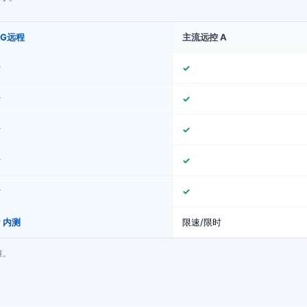
GG远程
主流远控 A
✓
✓
✓
✓
✓
✓
✓
✓
✓
✓
 内测
限速/限时
准。