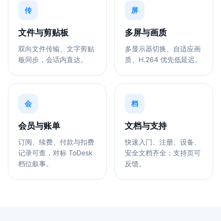
传
屏
文件与剪贴板
多屏与画质
双向文件传输、文字剪贴
多显示器切换、自适应画
板同步，会话内直达。
质、H.264 优先低延迟。
会
档
会员与账单
文档与支持
订阅、续费、付款与扣费
快速入门、注册、设备、
记录可查，对标 ToDesk
安全文档齐全；支持页可
档位叙事。
反馈。