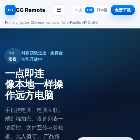
GG Remote
☰
免费下载
GG
中文
EN
日本語
Primary region: Chinese mainland (Asia-Pacific API & site)
对标顶级远控 · 免费全
GG
远程
功能开放中
一点即连
像本地一样操
作远方电脑
手机控电脑、电脑互联。
端到端加密、设备列表一
键远控、文件互传与剪贴
板、无人值守。 产品路