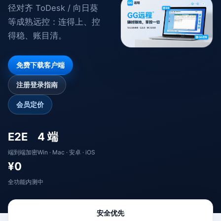
径对齐 ToDesk / 向日葵
等成熟远控：连得上、控
得稳、账目清。
免费下载客户端
注册登录指南
会员定价
E2E
4 端
端到端加密
Win · Mac · 安卓 · iOS
¥0
全功能内测中
安全优先