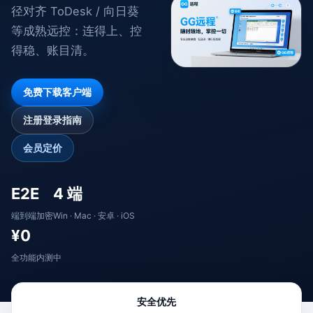
径对齐 ToDesk / 向日葵
等成熟远控：连得上、控
得稳、账目清。
免费下载客户端
注册登录指南
会员定价
E2E
4 端
端到端加密
Win · Mac · 安卓 · iOS
¥0
全功能内测中
安全优先