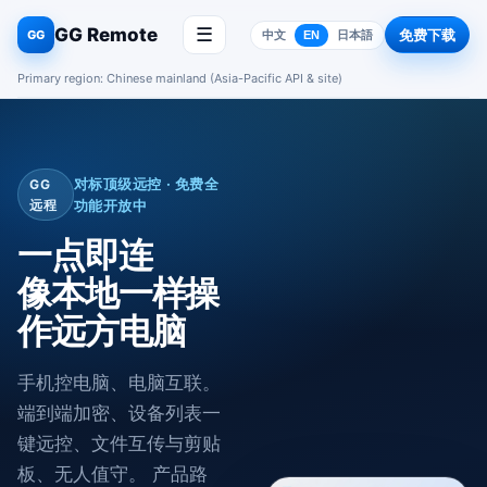
GG Remote
☰
免费下载
GG
中文
EN
日本語
Primary region: Chinese mainland (Asia-Pacific API & site)
对标顶级远控 · 免费全
GG
远程
功能开放中
一点即连
像本地一样操
作远方电脑
手机控电脑、电脑互联。
端到端加密、设备列表一
键远控、文件互传与剪贴
板、无人值守。 产品路