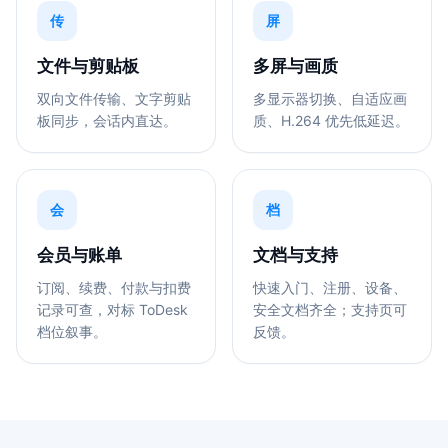
传
屏
文件与剪贴板
多屏与画质
双向文件传输、文字剪贴
多显示器切换、自适应画
板同步，会话内直达。
质、H.264 优先低延迟。
会
档
会员与账单
文档与支持
订阅、续费、付款与扣费
快速入门、注册、设备、
记录可查，对标 ToDesk
安全文档齐全；支持页可
档位叙事。
反馈。