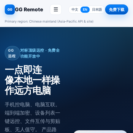
GG Remote
☰
免费下载
GG
中文
EN
日本語
Primary region: Chinese mainland (Asia-Pacific API & site)
对标顶级远控 · 免费全
GG
远程
功能开放中
一点即连
像本地一样操
作远方电脑
手机控电脑、电脑互联。
端到端加密、设备列表一
键远控、文件互传与剪贴
板、无人值守。 产品路