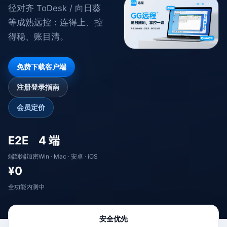
径对齐 ToDesk / 向日葵
等成熟远控：连得上、控
得稳、账目清。
免费下载客户端
注册登录指南
会员定价
E2E
4 端
端到端加密
Win · Mac · 安卓 · iOS
¥0
全功能内测中
安全优先