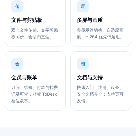
传
屏
文件与剪贴板
多屏与画质
双向文件传输、文字剪贴
多显示器切换、自适应画
板同步，会话内直达。
质、H.264 优先低延迟。
会
档
会员与账单
文档与支持
订阅、续费、付款与扣费
快速入门、注册、设备、
记录可查，对标 ToDesk
安全文档齐全；支持页可
档位叙事。
反馈。